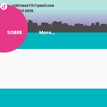
tshirtman713@gmail.com
713-714-6826
SOBRE
More...