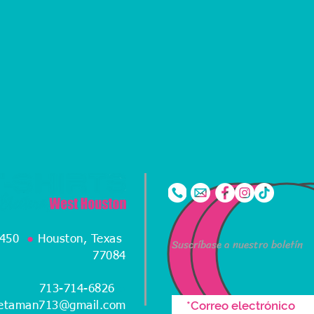
450
●
Houston, Texas
Suscríbase a nuestro boletín
77084
713-714-6826
●
etaman713@gmail.com