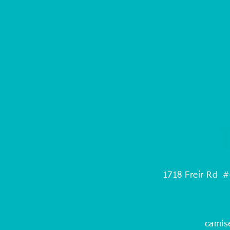
1718 Freír Rd
#
camis