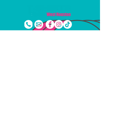
1718 Freír Rd
#450
●
Houston, Texas
77084
713-714-6826
●
camisetaman713@gmail.com
Suscríbase a nuestro boletín
Unirse
© 2020 por T-Shirts Etc. Oeste de