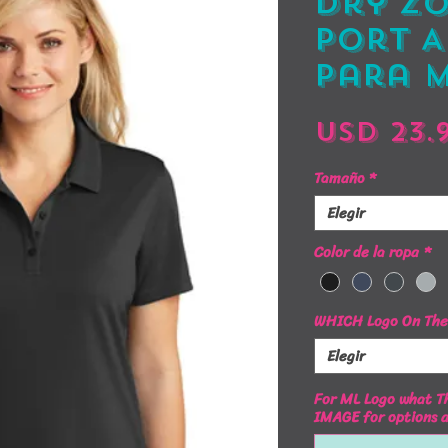
Dry Zo
Port A
para 
USD 23.
Tamaño
*
Elegir
Color de la ropa
*
WHICH Logo On The 
Elegir
For ML Logo what Th
IMAGE for options 