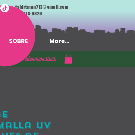
tshirtman713@gmail.com
713-714-6826
SOBRE
More...
Shopping Cart
de
malla UV