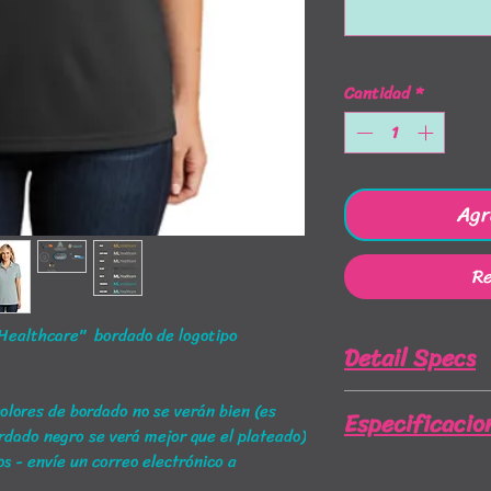
Cantidad
*
Agr
Re
 Healthcare" bordado de logotipo
Detail Specs
Our durable, moi
olores de bordado no se verán bien (es
Especificacio
now with UV prote
bordado negro se verá mejor que el plateado)
this breathable me
os - envíe un correo electrónico a
Tamaño Medidas e
Colors coordinate