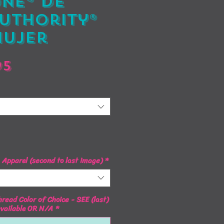
ne® de
uthority®
mujer
Precio
95
Apparel (second to last image)
*
read Color of Choice - SEE (last)
available OR N/A
*