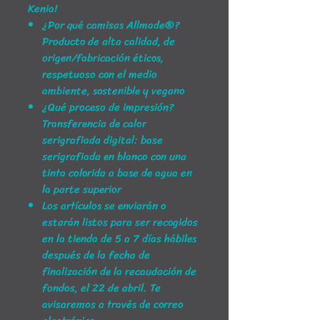
Kenia!
¿Por qué camisas Allmade®?
Producto de alta calidad, de
origen/fabricación éticos,
respetuoso con el medio
ambiente, sostenible y vegano
¿Qué proceso de impresión?
Transferencia de calor
serigrafiada digital: base
serigrafiada en blanco con una
tinta colorida a base de agua en
la parte superior
Los artículos se enviarán o
estarán listos para ser recogidos
en la tienda de 5 a 7 días hábiles
después de la fecha de
finalización de la recaudación de
fondos, el 22 de abril. Te
avisaremos a través de correo